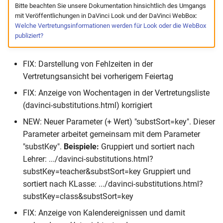
Stundenplan
Bitte beachten Sie unsere Dokumentation hinsichtlich des Umgangs
mit Veröffentlichungen in DaVinci Look und der DaVinci WebBox:
Welche Vertretungsinformationen werden für Look oder die WebBox
Vertretungsplan
publiziert?
Kursplan
FIX: Darstellung von Fehlzeiten in der
Vertretungsansicht bei vorherigem Feiertag
DRUCK
FIX: Anzeige von Wochentagen in der Vertretungsliste
HTML Export
(davinci-substitutions.html) korrigiert
NEW: Neuer Parameter (+ Wert) "substSort=key". Dieser
Analytics
Parameter arbeitet gemeinsam mit dem Parameter
"substKey".
Beispiele:
Gruppiert und sortiert nach
DaVinci Version 6.5.68
Lehrer: .../davinci-substitutions.html?
(29.10.2020)
substKey=teacher&substSort=key Gruppiert und
sortiert nach KLasse: .../davinci-substitutions.html?
Stundenplan
substKey=class&substSort=key
FIX: Anzeige von Kalendereignissen und damit
Vertretungsplan