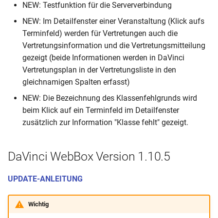
NEW: Testfunktion für die Serververbindung
(07.06.2021)
manuelle Planen
NEW: Im Detailfenster einer Veranstaltung (Klick aufs
Terminfeld) werden für Vertretungen auch die
Allgemein
Mit der Automatik planen
Vertretungsinformation und die Vertretungsmitteilung
DaVinci Version 6.5.70
gezeigt (beide Informationen werden in DaVinci
Planungsfenster
(20.05.2021)
Vertretungsplan in der Vertretungsliste in den
gleichnamigen Spalten erfasst)
Allgemein
NEW: Die Bezeichnung des Klassenfehlgrunds wird
beim Klick auf ein Terminfeld im Detailfenster
Vertretungsplan
zusätzlich zur Information "Klasse fehlt" gezeigt.
Server
DaVinci WebBox Version 1.10.5
Look
UPDATE-ANLEITUNG
DaVinci Version 6.5.69
(25.03.2021)
Wichtig