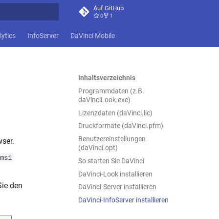
Auf GitHub
0
1
itialisiert
lytics
InfoServer
DaVinci Mobile
Inhaltsverzeichnis
Programmdaten (z.B.
daVinciLook.exe)
Lizenzdaten (daVinci.lic)
Druckformate (daVinci.pfm)
Benutzereinstellungen
ser.
(daVinci.opt)
msi
So starten Sie DaVinci
DaVinci-Look installieren
Sie den
DaVinci-Server installieren
DaVinci-InfoServer installieren