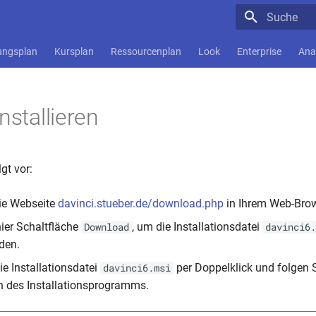
Suche wird in
ungsplan
Kursplan
Ressourcenplan
Look
Enterprise
Ana
nstallieren
gt vor:
ie Webseite
davinci.stueber.de/download.php
in Ihrem Web-Brow
ier Schaltfläche
, um die Installationsdatei
Download
davinci6.
den.
ie Installationsdatei
per Doppelklick und folgen 
davinci6.msi
 des Installationsprogramms.