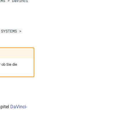
EMS > DaVinci
 SYSTEMS >
 ob Sie die
apitel
DaVinci-