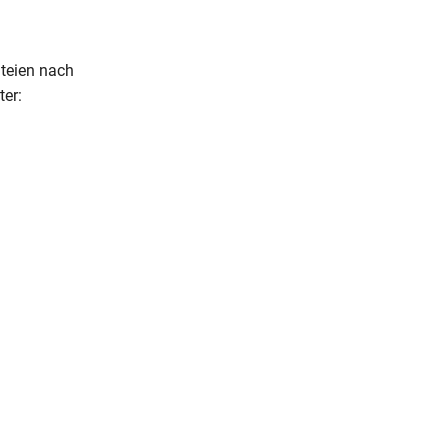
ateien nach
er: