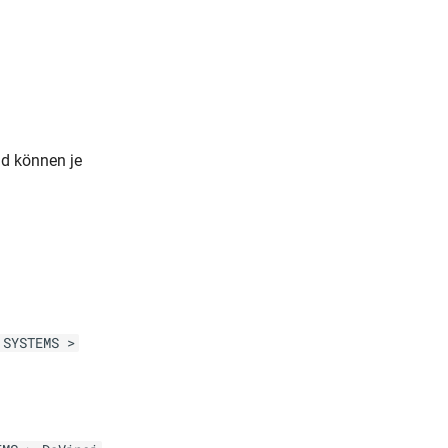
nd können je
 SYSTEMS >