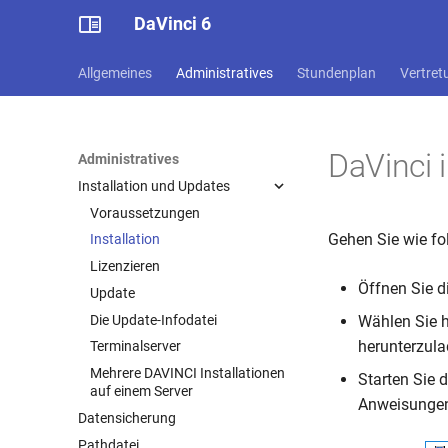
DaVinci 6
Allgemeines
Administratives
Stundenplan
Vertret
DaVinci i
Administratives
Installation und Updates
Voraussetzungen
Gehen Sie wie fol
Installation
Lizenzieren
Öffnen Sie d
Update
Die Update-Infodatei
Wählen Sie h
herunterzula
Terminalserver
Mehrere DAVINCI Installationen
Starten Sie d
auf einem Server
Anweisungen
Datensicherung
Pathdatei