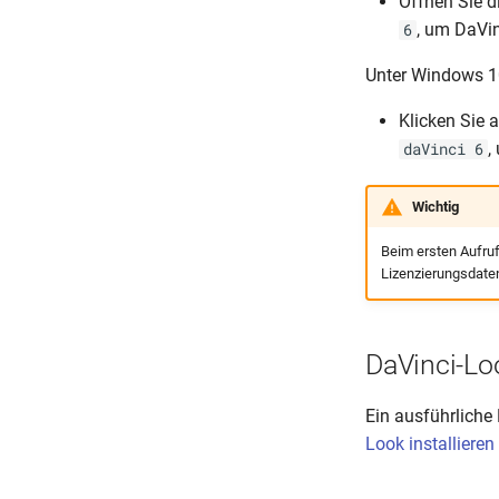
Öffnen Sie d
, um DaVin
6
Unter Windows 1
Klicken Sie
,
daVinci 6
Wichtig
Beim ersten Aufruf
Lizenzierungsdaten
DaVinci-Loo
Ein ausführliche
Look installieren