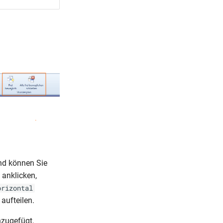
d können Sie
 anklicken,
orizontal
aufteilen.
nzugefügt.