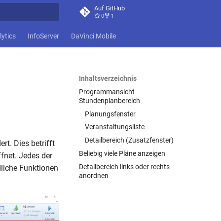
Auf GitHub
0
1
itialisiert
lytics
InfoServer
DaVinci Mobile
Inhaltsverzeichnis
Programmansicht
Stundenplanbereich
Planungsfenster
Veranstaltungsliste
Detailbereich (Zusatzfenster)
rt. Dies betrifft
Beliebig viele Pläne anzeigen
ffnet. Jedes der
Detailbereich links oder rechts
edliche Funktionen
anordnen