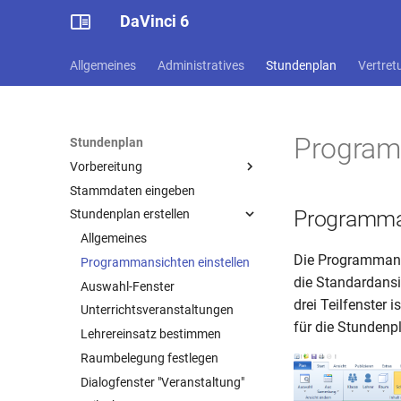
DaVinci 6
Allgemeines
Administratives
Stundenplan
Vertret
Program
Stundenplan
Vorbereitung
Stammdaten eingeben
Erste Schritte
Programma
Stundenplan erstellen
Mit Listen arbeiten
Zeitvorgaben
Allgemeines
Die Programmansic
Schlüsselverzeichnisse
Programmansichten einstellen
die Standardansic
DaVinci Optionen
Auswahl-Fenster
drei Teilfenster 
Unterrichtsveranstaltungen
für die Stundenp
Lehrereinsatz bestimmen
Raumbelegung festlegen
Dialogfenster "Veranstaltung"