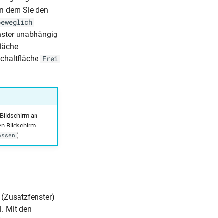
in dem Sie den
beweglich
enster unabhängig
fläche
Schaltfläche
Frei
Bildschirm an
en Bildschirm
)
assen
 (Zusatzfenster)
l. Mit den