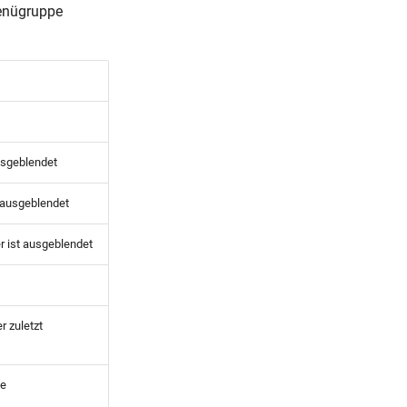
Menügruppe
ausgeblendet
t ausgeblendet
r ist ausgeblendet
r zuletzt
le