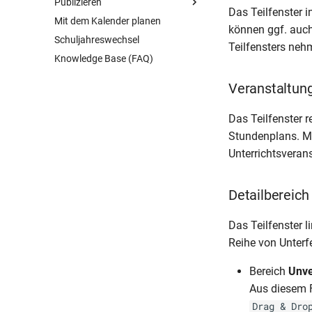
Publizieren
Das Teilfenster 
Mit dem Kalender planen
Allgemeines
können ggf. auch
Schuljahreswechsel
Drucken
Teilfensters nehm
Knowledge Base (FAQ)
Kurznachrichten versenden
HTML-Export
Veranstaltung
Das Teilfenster 
Stundenplans. Mit
Unterrichtsveran
Detailbereich
Das Teilfenster l
Reihe von Unterfe
Bereich
Unve
Aus diesem F
Drag & Dro