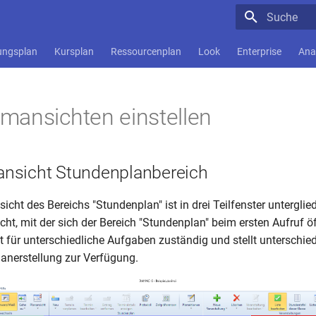
Suche wird in
ungsplan
Kursplan
Ressourcenplan
Look
Enterprise
Ana
mansichten einstellen
nsicht Stundenplanbereich
ht des Bereichs "Stundenplan" ist in drei Teilfenster untergliede
ht, mit der sich der Bereich "Stundenplan" beim ersten Aufruf ö
ist für unterschiedliche Aufgaben zuständig und stellt unterschi
lanerstellung zur Verfügung.