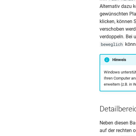
Alternativ dazu 
gewünschten Pla
klicken, können 
verschoben werde
verdoppeln. Bei 
könne
beweglich
Hinweis
Windows unterstütz
Ihren Computer an
erweitern (z.B. in
Detailberei
Neben diesen Bas
auf der rechten 