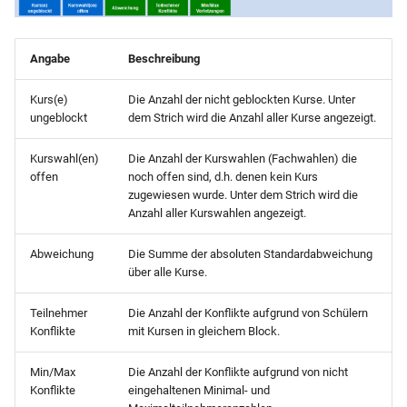
Kursteilnehmern
manuelle Planen
Alternativkurse zuweisen
Angabe
Beschreibung
Mit der Automatik planen
Kursteilnehmern einen
Kurs(e)
Die Anzahl der nicht geblockten Kurse. Unter
weiteren Kurse zuweisen
Planungsfenster
ungeblockt
dem Strich wird die Anzahl aller Kurse angezeigt.
Kursschnittmengen anzeigen
Kurswahl(en)
Die Anzahl der Kurswahlen (Fachwahlen) die
offen
noch offen sind, d.h. denen kein Kurs
zugewiesen wurde. Unter dem Strich wird die
Anzahl aller Kurswahlen angezeigt.
Abweichung
Die Summe der absoluten Standardabweichung
über alle Kurse.
Teilnehmer
Die Anzahl der Konflikte aufgrund von Schülern
Konflikte
mit Kursen in gleichem Block.
Min/Max
Die Anzahl der Konflikte aufgrund von nicht
Konflikte
eingehaltenen Minimal- und