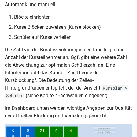
Aufsichtspläne erstellen
Installationen auf einem
Dialogfenster "Veranstaltu
Planwechsel
Automatik und manuell:
i
Kurse manuell einem Block
Server
Publikationen
Planwechsel
Änderungen 2018
Sachsen
t
zuweisen
Übersichten
Teilnehmer
Blöcke einrichten
Was wird gezeigt?
Gebäudepläne
Änderungen 2017
Schleswig-Holstein
i
Kurse Blöcken zuweisen (Kurse blocken)
Kurs manuell einem Block
Publizieren
Termindaten
Schüler auf Kurse verteilen
a
zuweisen
Knowledge Base (FAQ)
Knowledge Base (FAQ)
Änderungen 2016
Mit dem Kalender planen
Die Unterrichtsmatrix
l
Die Zahl vor der Kursbezeichnung in der Tabelle gibt die
Die Ansicht „Kurse-Blöcke“
Änderungen 2015
Anzahl der Kursteilnehmer an. Ggf. gibt eine weitere Zahl
i
Schuljahreswechsel
Zeitpräferenzen erfassen
die Abweichung zur optimalen Schülerzahl an. Eine
Die Ansicht „Schüler-Blöcke“
Änderungen 2014 und früh
s
Erläuterung gibt das Kapitel "Zur Theorie der
Knowledge Base (FAQ)
Termine zeitlich verplanen
Kursblockung". Die Bedeutung der Zellen-
i
Schüler manuell einem Kurs
Hintergrundfarben entspricht der der Ansicht
Kursplan >
zuordnen
Terminkonflikte behandeln
e
(siehe Kapitel "Fachwahlen eingeben").
Schüler
r
Kursteilnehmer anzeigen
Raumbelegung festlegen
Im Dashboard unten werden wichtige Angaben zur Qualität
t
der aktuellen Blockung und Verteilung gemacht:
Kursteilnehmer aus Kurs
Manuelles Setzen
entfernen
Einstellungen für das