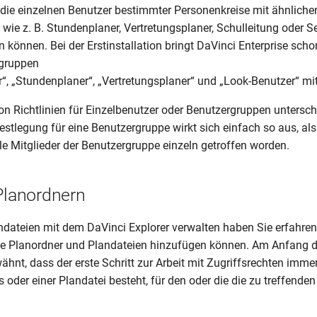
e die einzelnen Benutzer bestimmter Personenkreise mit ähnlich
wie z. B. Stundenplaner, Vertretungsplaner, Schulleitung oder Se
önnen. Bei der Erstinstallation bringt DaVinci Enterprise scho
rgruppen
r“, „Stundenplaner“, „Vertretungsplaner“ und „Look-Benutzer“ mit
on Richtlinien für Einzelbenutzer oder Benutzergruppen untersche
 Festlegung für eine Benutzergruppe wirkt sich einfach so aus, al
le Mitglieder der Benutzergruppe einzeln getroffen worden.
 Planordnern
ndateien mit dem DaVinci Explorer verwalten haben Sie erfahren
ue Planordner und Plandateien hinzufügen können. Am Anfang d
ähnt, dass der erste Schritt zur Arbeit mit Zugriffsrechten imme
 oder einer Plandatei besteht, für den oder die die zu treffende