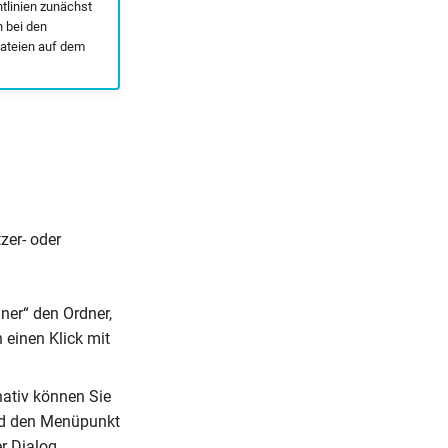
htlinien zunächst
h bei den
dateien auf dem
zer- oder
dner“ den Ordner,
 einen Klick mit
nativ können Sie
nd den Menüpunkt
r Dialog