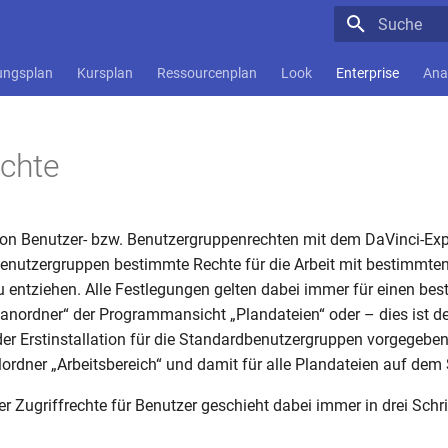
Suche wird in
ungsplan
Kursplan
Ressourcenplan
Look
Enterprise
Ana
echte
on Benutzer- bzw. Benutzergruppenrechten mit dem DaVinci-Expl
enutzergruppen bestimmte Rechte für die Arbeit mit bestimmte
 entziehen. Alle Festlegungen gelten dabei immer für einen be
lanordner“ der Programmansicht „Plandateien“ oder – dies ist der
der Erstinstallation für die Standardbenutzergruppen vorgegeben 
rdner „Arbeitsbereich“ und damit für alle Plandateien auf dem 
r Zugriffrechte für Benutzer geschieht dabei immer in drei Schri