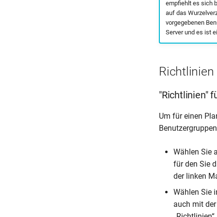
empfiehlt es sich b
auf das Wurzelverz
vorgegebenen Benut
Server und es ist e
Richtlinien
"Richtlinien" 
Um für einen Pla
Benutzergruppenr
Wählen Sie a
für den Sie d
der linken M
Wählen Sie i
auch mit de
„Richtlinien