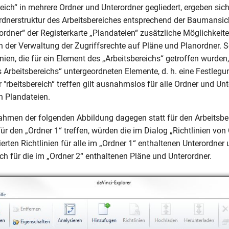
ereich“ in mehrere Ordner und Unterordner gegliedert, ergeben sic
rdnerstruktur des Arbeitsbereiches entsprechend der Baumansich
ordner“ der Registerkarte „Plandateien“ zusätzliche Möglichkeit
n der Verwaltung der Zugriffsrechte auf Pläne und Planordner. 
linien, die für ein Element des „Arbeitsbereichs“ getroffen wurden, 
Arbeitsbereichs“ untergeordneten Elemente, d. h. eine Festlegung
"rbeitsbereich“ treffen gilt ausnahmslos für alle Ordner und Unt
n Plandateien.
hmen der folgenden Abbildung dagegen statt für den Arbeitsbe
ür den „Ordner 1“ treffen, würden die im Dialog „Richtlinien von
ierten Richtlinien für alle im „Ordner 1“ enthaltenen Unterordner
och für die im „Ordner 2“ enthaltenen Pläne und Unterordner.