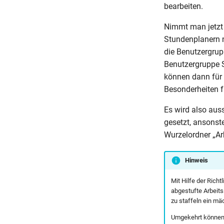
bearbeiten.
Nimmt man jetzt a
Stundenplanern n
die Benutzergrup
Benutzergruppe S
können dann für 
Besonderheiten f
Es wird also auss
gesetzt, ansonst
Wurzelordner „Ar
Hinweis
Mit Hilfe der Rich
abgestufte Arbeits
zu staffeln ein m
Umgekehrt können 