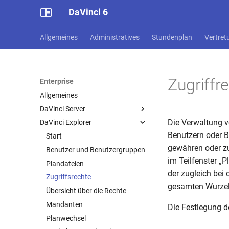
DaVinci 6
Allgemeines
Administratives
Stundenplan
Vertret
Zugriffr
Enterprise
Allgemeines
DaVinci Server
Die Verwaltung v
DaVinci Explorer
Installation und Updates
Benutzern oder B
DaVinci Server Control
Start
gewähren oder zu
Client- und Serververbindung
Benutzer und Benutzergruppen
im Teilfenster „P
Einrichtung
Plandateien
der zugleich bei 
Zugriffsrechte
gesamten Wurzelo
Übersicht über die Rechte
Mandanten
Die Festlegung de
Planwechsel