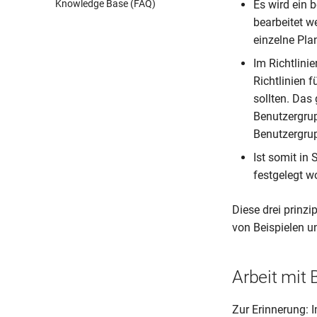
Es wird ein 
Knowledge Base (FAQ)
bearbeitet w
einzelne Pla
Im Richtlini
Richtlinien 
sollten. Das
Benutzergrup
Benutzergrup
Ist somit in 
festgelegt wo
Diese drei prinz
von Beispielen u
Arbeit mit
Zur Erinnerung: 