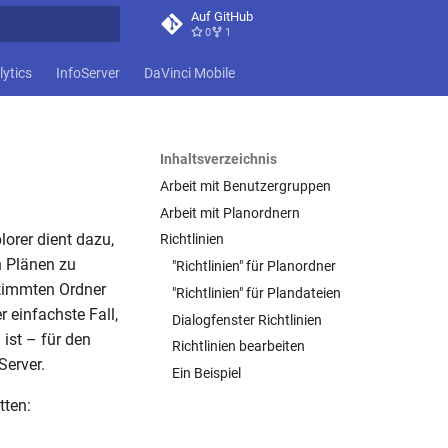
Auf GitHub
0
1
itialisiert
lytics
InfoServer
DaVinci Mobile
Inhaltsverzeichnis
Arbeit mit Benutzergruppen
Arbeit mit Planordnern
orer dient dazu,
Richtlinien
n Plänen zu
"Richtlinien" für Planordner
stimmten Ordner
"Richtlinien" für Plandateien
 einfachste Fall,
Dialogfenster Richtlinien
ist – für den
Richtlinien bearbeiten
Server.
Ein Beispiel
tten: