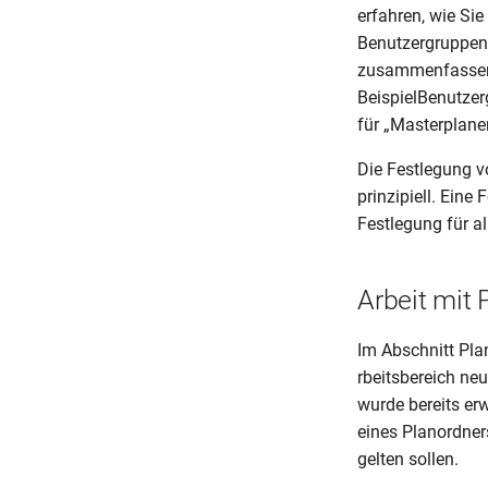
erfahren, wie Si
Benutzergruppen 
zusammenfassen k
BeispielBenutze
für „Masterplane
Die Festlegung v
prinzipiell. Eine
Festlegung für al
Arbeit mit
Im Abschnitt Pla
rbeitsbereich ne
wurde bereits erw
eines Planordners
gelten sollen.