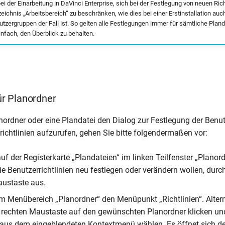
ei der Einarbeitung in DaVinci Enterprise, sich bei der Festlegung von neuen Ric
eichnis „Arbeitsbereich“ zu beschränken, wie dies bei einer Erstinstallation auc
zergruppen der Fall ist. So gelten alle Festlegungen immer für sämtliche Plan
infach, den Überblick zu behalten.
für Planordner
nordner oder eine Plandatei den Dialog zur Festlegung der Benut
ichtlinien aufzurufen, gehen Sie bitte folgendermaßen vor:
uf der Registerkarte „Plandateien“ im linken Teilfenster „Planor
ie Benutzerrichtlinien neu festlegen oder verändern wollen, durch
austaste aus.
m Menübereich „Planordner“ den Menüpunkt „Richtlinien“. Alter
r rechten Maustaste auf den gewünschten Planordner klicken u
“ aus dem eingeblendeten Kontextmenü wählen. Es öffnet sich de