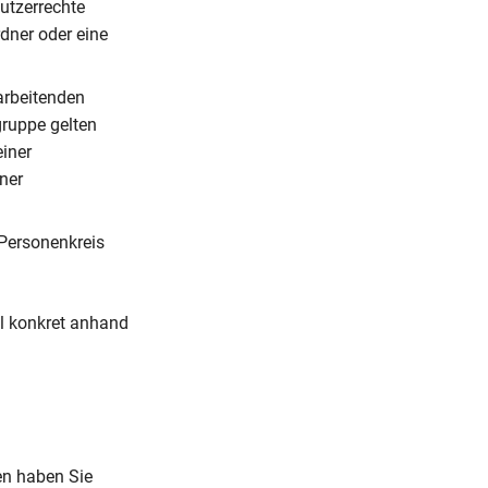
utzerrechte
rdner oder eine
arbeitenden
gruppe gelten
iner
ner
r Personenkreis
al konkret anhand
en haben Sie