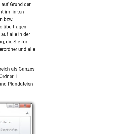
h auf Grund der
t im linken
en bzw.
So übertragen
auf alle in der
, die Sie für
erordner und alle
reich als Ganzes
 Ordner 1
 und Plandateien