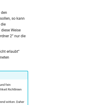
n den
sollen, so kann
 die
f diese Weise
rdner 2“ nur die
cht erlaubt“
dneten
und fein
hkeit Richtlinien
rend wirken. Daher