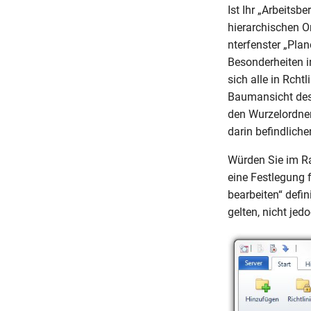
Ist Ihr „Arbeitsb
hierarchischen O
nterfenster „Plan
Besonderheiten i
sich alle in Rcht
Baumansicht des 
den Wurzelordner 
darin befindliche
Würden Sie im Ra
eine Festlegung f
bearbeiten“ defin
gelten, nicht jed