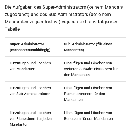
Aufsichtspläne erstellen
Installationen auf einem
Dialogfenster "Veranstaltu
i
Die Aufgaben des Super-Administrators (keinem Mandant
Server
Publikationen
Planwechsel
Änderungen 2018
Sachsen
zugeordnet) und des Sub-Administrators (der einem
t
Übersichten
Teilnehmer
Mandanten zugeordnet ist) ergeben sich aus folgender
Was wird gezeigt?
Gebäudepläne
Änderungen 2017
Schleswig-Holstein
i
Tabelle:
Publizieren
Termindaten
a
Knowledge Base (FAQ)
Knowledge Base (FAQ)
Änderungen 2016
Mit dem Kalender planen
Super-Administrator
Sub-Administrator (für einen
Die Unterrichtsmatrix
l
(mandantenunabhängig)
Mandanten)
Änderungen 2015
i
Schuljahreswechsel
Zeitpräferenzen erfassen
Hinzufügen und Löschen
Hinzufügen und Löschen von
Änderungen 2014 und früh
s
von Mandanten
weiteren SubAdministratoren für
Knowledge Base (FAQ)
Termine zeitlich verplanen
den Mandanten
i
Terminkonflikte behandeln
Hinzufügen und Löschen
Hinzufügen und Löschen von
e
von Sub-Administratoren
Planunterordnern für den
r
Mandanten
Raumbelegung festlegen
t
Hinzufügen und Löschen
Hinzufügen und Löschen von
Manuelles Setzen
von Planordnern für jeden
Benutzern für den Mandanten
Mandanten
Einstellungen für das