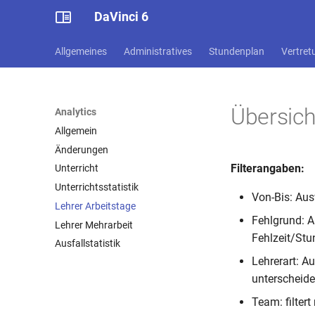
DaVinci 6
Allgemeines
Administratives
Stundenplan
Vertret
Übersich
Analytics
Allgemein
Änderungen
Filterangaben:
Unterricht
Unterrichtsstatistik
Von-Bis: Au
Lehrer Arbeitstage
Fehlgrund: A
Lehrer Mehrarbeit
Fehlzeit/Stu
Ausfallstatistik
Lehrerart: Au
unterscheide
Team: filter