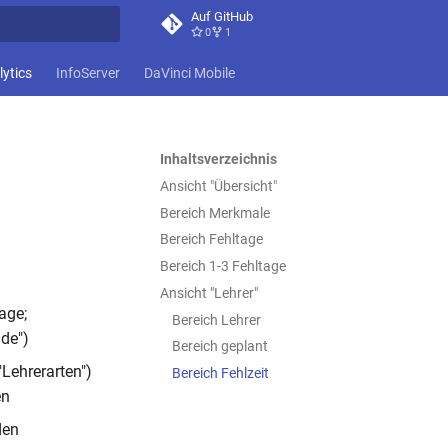
Auf GitHub
0
1
itialisiert
lytics
InfoServer
DaVinci Mobile
Inhaltsverzeichnis
Ansicht "Übersicht"
Bereich Merkmale
Bereich Fehltage
Bereich 1-3 Fehltage
Ansicht "Lehrer"
age;
Bereich Lehrer
nde")
Bereich geplant
"Lehrerarten")
Bereich Fehlzeit
en
den