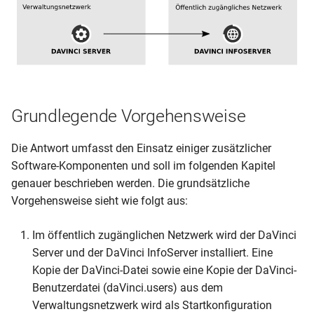
Workflow im öffentlich
Aufsichtspläne erstellen
Installationen auf einem
Dialogfenster "Veranstaltu
Planwechsel
i
zugänglichen Netzwerk
Server
Publikationen
Änderungen 2018
Sachsen
t
Übersichten
Teilnehmer
Schritt 4: Kontrolle
Was wird gezeigt?
Änderungen 2017
Schleswig-Holstein
i
Publizieren
Termindaten
a
Knowledge Base (FAQ)
Änderungen 2016
Mit dem Kalender planen
Die Unterrichtsmatrix
l
Grundlegende Vorgehensweise
Änderungen 2015
i
Schuljahreswechsel
Zeitpräferenzen erfassen
Die Antwort umfasst den Einsatz einiger zusätzlicher
Änderungen 2014 und früh
s
Software-Komponenten und soll im folgenden Kapitel
Knowledge Base (FAQ)
Termine zeitlich verplanen
genauer beschrieben werden. Die grundsätzliche
i
Vorgehensweise sieht wie folgt aus:
Terminkonflikte behandeln
e
Im öffentlich zugänglichen Netzwerk wird der DaVinci
r
Raumbelegung festlegen
Server und der DaVinci InfoServer installiert. Eine
t
Kopie der DaVinci-Datei sowie eine Kopie der DaVinci-
Manuelles Setzen
Benutzerdatei (daVinci.users) aus dem
Verwaltungsnetzwerk wird als Startkonfiguration
Einstellungen für das