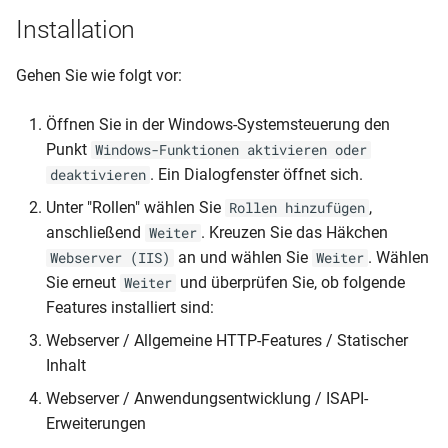
Aufsichtspläne erstellen
Installationen auf einem
Dialogfenster "Veranstaltu
Planwechsel
i
Installation
Server
Publikationen
Änderungen 2018
Sachsen
t
Übersichten
Teilnehmer
Gehen Sie wie folgt vor:
Was wird gezeigt?
Änderungen 2017
Schleswig-Holstein
i
Publizieren
Termindaten
a
Öffnen Sie in der Windows-Systemsteuerung den
Knowledge Base (FAQ)
Änderungen 2016
Punkt
Windows-Funktionen aktivieren oder
Mit dem Kalender planen
Die Unterrichtsmatrix
l
. Ein Dialogfenster öffnet sich.
deaktivieren
Änderungen 2015
i
Schuljahreswechsel
Zeitpräferenzen erfassen
Unter "Rollen" wählen Sie
,
Rollen hinzufügen
Änderungen 2014 und früh
s
anschließend
. Kreuzen Sie das Häkchen
Weiter
Knowledge Base (FAQ)
Termine zeitlich verplanen
an und wählen Sie
. Wählen
Webserver (IIS)
Weiter
i
Sie erneut
und überprüfen Sie, ob folgende
Weiter
Terminkonflikte behandeln
e
Features installiert sind:
r
Webserver / Allgemeine HTTP-Features / Statischer
Raumbelegung festlegen
Inhalt
t
Manuelles Setzen
Webserver / Anwendungsentwicklung / ISAPI-
Erweiterungen
Einstellungen für das