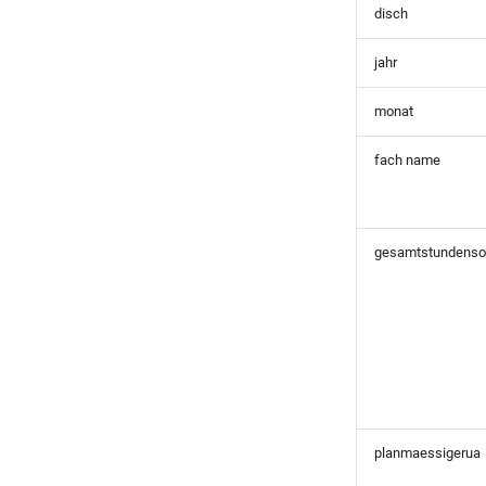
disch
jahr
monat
fach name
gesamtstundensol
planmaessigerua