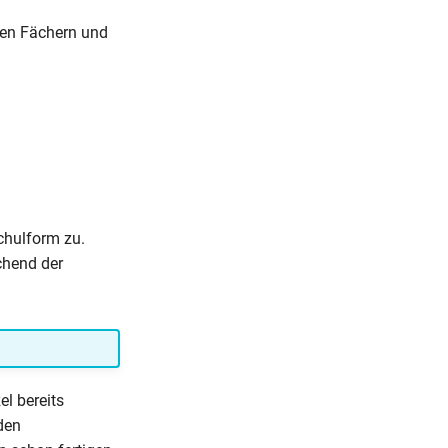
den Fächern und
chulform zu.
chend der
el bereits
den