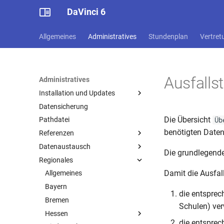
DaVinci 6
Allgemeines
Administratives
Stundenplan
Vertret
Ausfalls
Administratives
Installation und Updates
Datensicherung
Voraussetzungen
Die Übersicht
Üb
Pathdatei
Installation
benötigten Daten
Referenzen
Lizenzieren
Datenaustausch
Update
Speicherung von Einstellungen
Die grundlegende
Regionales
Die Update-Infodatei
Symbole
Import und Export
Damit die Ausfall
Terminalserver
Tastaturkürzel
Mit Magellan
Allgemeines
Mehrere DAVINCI Installationen
Schlüsselverzeichnisse
Mit SDUI
Bayern
die entsprec
auf einem Server
Mit IServ
Bremen
Schulen) ve
Schuldatentransferformat
Hessen
die entspre