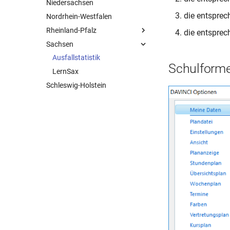
Niedersachsen
Landesstatistik LUSD
die entspre
Nordrhein-Westfalen
Export für Schulportal Hessen
Rheinland-Pfalz
die entsprec
Sachsen
edoo.sys
Ausfallstatistik
Schulform
LernSax
Schleswig-Holstein