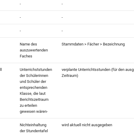
-
-
-
-
-
-
Name des
Stammdaten > Fächer > Bezeichnung
auszuwertenden
Faches
l
Unterrichststunden
verplante Unterrichtsstunden (für den aus
der Schülerinnen
Zeitraum)
und Schüler der
entsprechenden
Klasse, die laut
Berichtszeitraum
zu erteilen
gewesen wären-
Nichteinhaltung
wird aktuell nicht ausgegeben
der Stundentafel