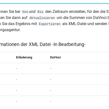
nnen Sie bei
und
den Zeitraum einstellen, für den die Sta
Von
Bis
cken Sie dann auf
um die Summen von DaVinci b
Aktualisieren
n Sie das Ergebnis mit
als XML-Datei und senden S
Exportieren
ungsagentur.
mationen der XML Datei -In Bearbeitung-
Erläuterung
DaVinci
-
-
-
-
-
-
-
-