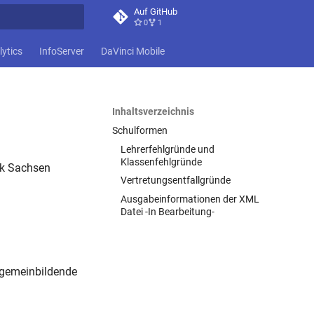
Auf GitHub
0
1
itialisiert
lytics
InfoServer
DaVinci Mobile
Inhaltsverzeichnis
Schulformen
Lehrerfehlgründe und
Klassenfehlgründe
tik Sachsen
Vertretungsentfallgründe
Ausgabeinformationen der XML
Datei -In Bearbeitung-
lgemeinbildende