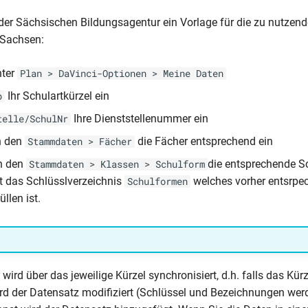
 der Sächsischen Bildungsagentur ein Vorlage für die zu nutzen
 Sachsen:
nter
Plan > DaVinci-Optionen > Meine Daten
Ihr Schulartkürzel ein
p
Ihre Dienststellenummer ein
telle/SchulNr
n den
die Fächer entsprechend ein
Stammdaten > Fächer
in den
die entsprechende S
Stammdaten > Klassen > Schulform
t das Schlüsslverzeichnis
welches vorher entsrpe
Schulformen
llen ist.
wird über das jeweilige Kürzel synchronisiert, d.h. falls das Kürz
ird der Datensatz modifiziert (Schlüssel und Bezeichnungen wer