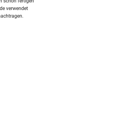
n schon fertigen
nde verwendet
nachtragen.