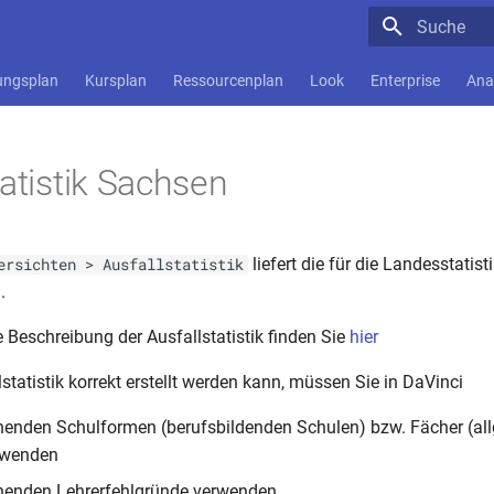
Suche wird in
ungsplan
Kursplan
Ressourcenplan
Look
Enterprise
Ana
tatistik Sachsen
liefert die für die Landesstatis
ersichten > Ausfallstatistik
.
 Beschreibung der Ausfallstatistik finden Sie
hier
statistik korrekt erstellt werden kann, müssen Sie in DaVinci
henden Schulformen (berufsbildenden Schulen) bzw. Fächer (al
rwenden
chenden Lehrerfehlgründe verwenden