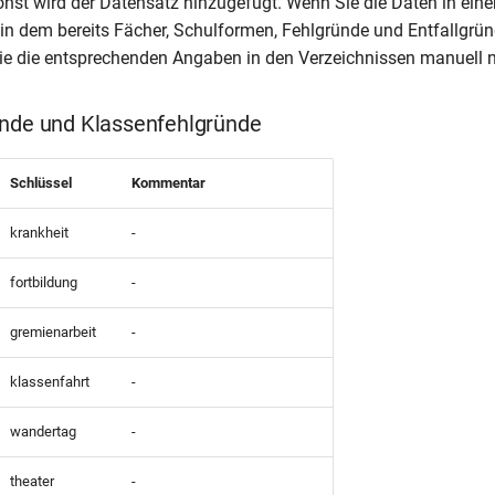
st wird der Datensatz hinzugefügt. Wenn Sie die Daten in eine
 in dem bereits Fächer, Schulformen, Fehlgründe und Entfallgrü
Sie die entsprechenden Angaben in den Verzeichnissen manuell 
ünde und Klassenfehlgründe
Schlüssel
Kommentar
krankheit
-
fortbildung
-
gremienarbeit
-
klassenfahrt
-
wandertag
-
theater
-