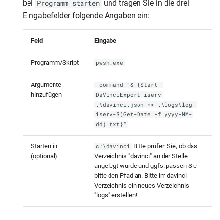
bei
und tragen Sie in die drei
Programm starten
Eingabefelder folgende Angaben ein:
Feld
Eingabe
Programm/Skript
pwsh.exe
Argumente
-command "& {Start-
hinzufügen
DaVinciExport iserv
.\davinci.json *> .\logs\log-
iserv-$(Get-Date -f yyyy-MM-
dd).txt}"
Starten in
Bitte prüfen Sie, ob das
c:\davinci
(optional)
Verzeichnis "davinci" an der Stelle
angelegt wurde und ggfs. passen Sie
bitte den Pfad an. Bitte im davinci-
Verzeichnis ein neues Verzeichnis
"logs" erstellen!