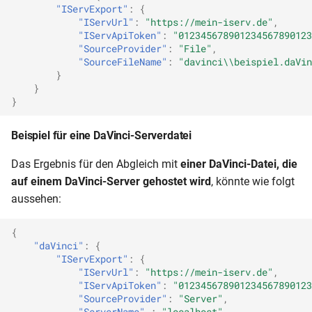
"IServExport"
:
{
"IServUrl"
:
"https://mein-iserv.de"
,
"IServApiToken"
:
"012345678901234567890123
"SourceProvider"
:
"File"
,
"SourceFileName"
:
"davinci\\beispiel.daVin
}
}
}
Beispiel für eine DaVinci-Serverdatei
Das Ergebnis für den Abgleich mit
einer DaVinci-Datei, die
auf einem DaVinci-Server gehostet wird
, könnte wie folgt
aussehen:
{
"daVinci"
:
{
"IServExport"
:
{
"IServUrl"
:
"https://mein-iserv.de"
,
"IServApiToken"
:
"012345678901234567890123
"SourceProvider"
:
"Server"
,
"ServerName"
:
"localhost"
,