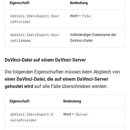
Eigenschaft
Bedeutung
Wert =
daVinci.IServExport.Sour
File
ceProvider
Vollständiger Dateiname der
daVinci.IServExport.Sour
DaVinci-Datei
ceFileName
DaVinci-Datei auf einem DaVinci-Server
Die folgenden Eigenschaften
müssen
beim Abgleich von
einer DaVinci-Datei, die auf einem DaVinci-Server
gehostet wird
auf alle Fälle überschrieben werden:
Eigenschaft
Bedeutung
Wert =
daVinci.IServExport.S
Server
ourceProvider