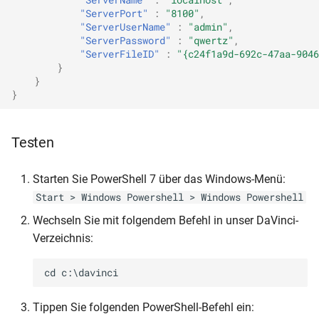
"ServerPort"
:
"8100"
,
"ServerUserName"
:
"admin"
,
"ServerPassword"
:
"qwertz"
,
"ServerFileID"
:
"{c24f1a9d-692c-47aa-9046
}
}
}
Testen
Starten Sie PowerShell 7 über das Windows-Menü:
Start > Windows Powershell > Windows Powershell
Wechseln Sie mit folgendem Befehl in unser DaVinci-
Verzeichnis:
Tippen Sie folgenden PowerShell-Befehl ein: