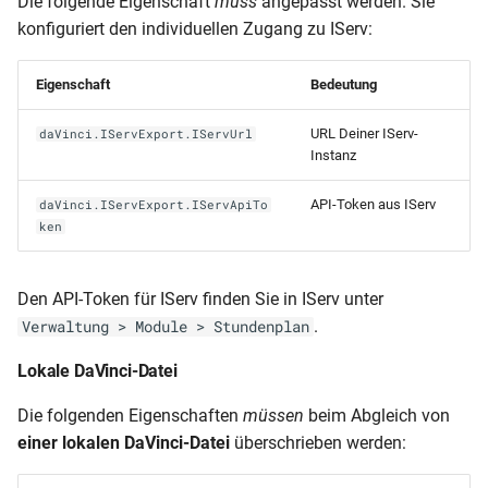
Die folgende Eigenschaft
muss
angepasst werden. Sie
konfiguriert den individuellen Zugang zu IServ:
Eigenschaft
Bedeutung
URL Deiner IServ-
daVinci.IServExport.IServUrl
Instanz
API-Token aus IServ
daVinci.IServExport.IServApiTo
ken
Den API-Token für IServ finden Sie in IServ unter
.
Verwaltung > Module > Stundenplan
Lokale DaVinci-Datei
Die folgenden Eigenschaften
müssen
beim Abgleich von
einer lokalen DaVinci-Datei
überschrieben werden: