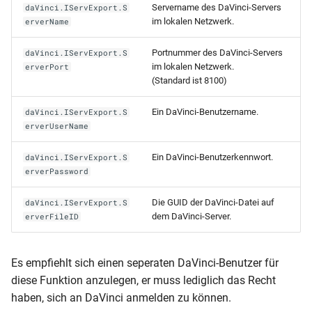
Servername des DaVinci-Servers
daVinci.IServExport.S
im lokalen Netzwerk.
erverName
Portnummer des DaVinci-Servers
daVinci.IServExport.S
im lokalen Netzwerk.
erverPort
(Standard ist 8100)
Ein DaVinci-Benutzername.
daVinci.IServExport.S
erverUserName
Ein DaVinci-Benutzerkennwort.
daVinci.IServExport.S
erverPassword
Die GUID der DaVinci-Datei auf
daVinci.IServExport.S
dem DaVinci-Server.
erverFileID
Es empfiehlt sich einen seperaten DaVinci-Benutzer für
diese Funktion anzulegen, er muss lediglich das Recht
haben, sich an DaVinci anmelden zu können.